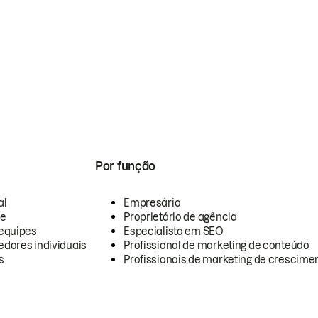
Por função
al
Empresário
te
Proprietário de agência
equipes
Especialista em SEO
dores individuais
Profissional de marketing de conteúdo
s
Profissionais de marketing de crescimen