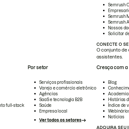
Semrush 
Empresari
Semrush 
Semrush A
Nossos da
Solicitar 
CONECTE O SE
O conjunto de 
assistentes.
Por setor
Cresça com a
Serviços profissionais
Blog
Varejo e comércio eletrônico
Conhecim
Agências
Academia
SaaS e tecnologia B2B
Histórias 
to full-stack
Saúde
Índice de v
Empresa local
Webinário
Notícias
Ver todos os setores
ADQUIRA SEU