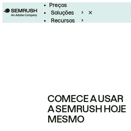
Preços
Soluções
Recursos
Empresarial
COMECE A USAR
A SEMRUSH HOJE
MESMO