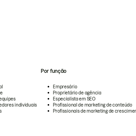
Por função
al
Empresário
te
Proprietário de agência
equipes
Especialista em SEO
dores individuais
Profissional de marketing de conteúdo
s
Profissionais de marketing de crescimen