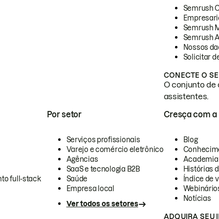
Semrush 
Empresari
Semrush 
Semrush A
Nossos da
Solicitar 
CONECTE O SE
O conjunto de 
assistentes.
Por setor
Cresça com a
Serviços profissionais
Blog
Varejo e comércio eletrônico
Conhecim
Agências
Academia
SaaS e tecnologia B2B
Histórias 
to full-stack
Saúde
Índice de v
Empresa local
Webinário
Notícias
Ver todos os setores
ADQUIRA SEU