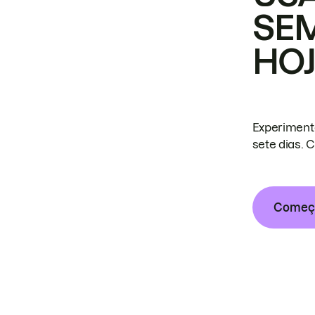
SE
HO
Experiment
sete dias. 
Começa