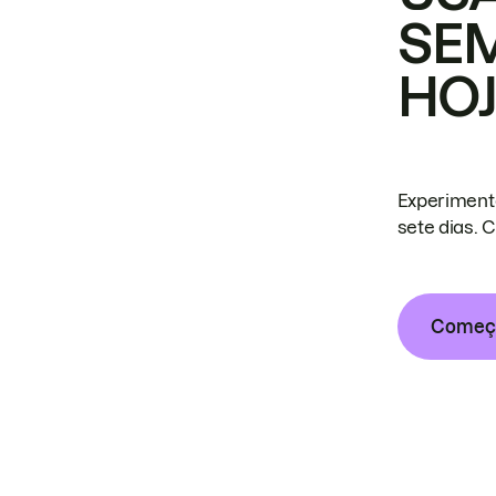
SE
HO
Experiment
sete dias. 
Começa