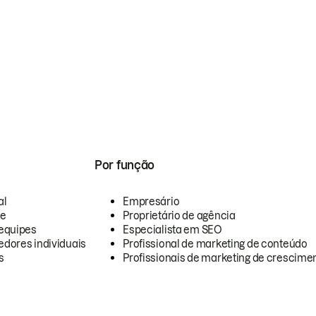
Por função
al
Empresário
te
Proprietário de agência
equipes
Especialista em SEO
dores individuais
Profissional de marketing de conteúdo
s
Profissionais de marketing de crescimen