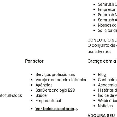
Semrush 
Empresari
Semrush 
Semrush A
Nossos da
Solicitar 
CONECTE O SE
O conjunto de 
assistentes.
Por setor
Cresça com a
Serviços profissionais
Blog
Varejo e comércio eletrônico
Conhecim
Agências
Academia
SaaS e tecnologia B2B
Histórias 
to full-stack
Saúde
Índice de v
Empresa local
Webinário
Notícias
Ver todos os setores
ADQUIRA SEU