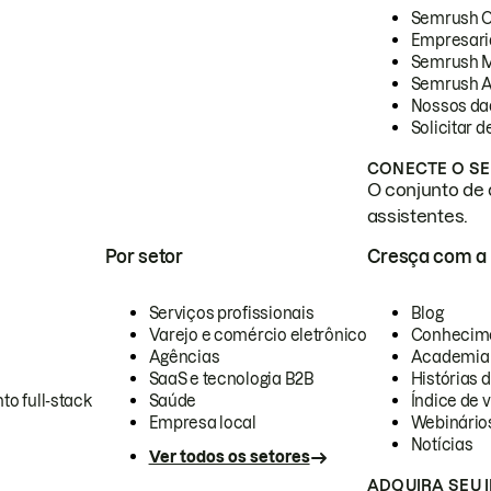
Semrush 
Empresari
Semrush 
Semrush A
Nossos da
Solicitar 
CONECTE O SE
O conjunto de 
assistentes.
Por setor
Cresça com a
Serviços profissionais
Blog
Varejo e comércio eletrônico
Conhecim
Agências
Academia
SaaS e tecnologia B2B
Histórias 
to full-stack
Saúde
Índice de v
Empresa local
Webinário
Notícias
Ver todos os setores
ADQUIRA SEU