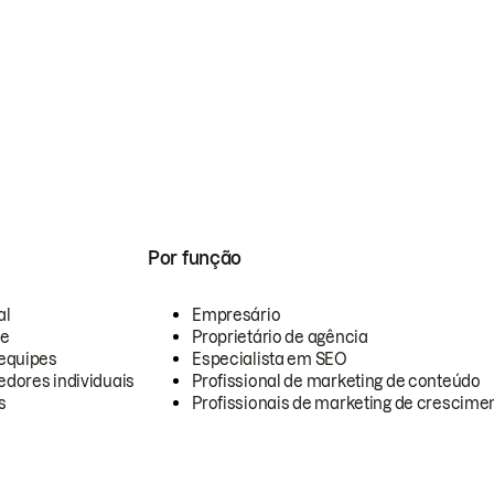
Por função
al
Empresário
te
Proprietário de agência
equipes
Especialista em SEO
dores individuais
Profissional de marketing de conteúdo
s
Profissionais de marketing de crescimen