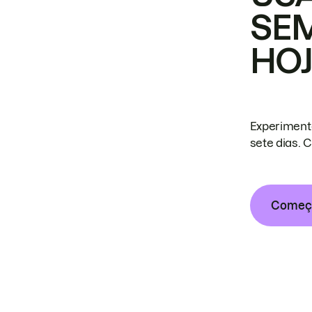
SE
HO
Experiment
sete dias. 
Começa