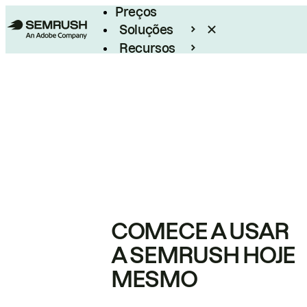
Preços
Soluções
Recursos
Empresarial
COMECE A USAR
A SEMRUSH HOJE
MESMO