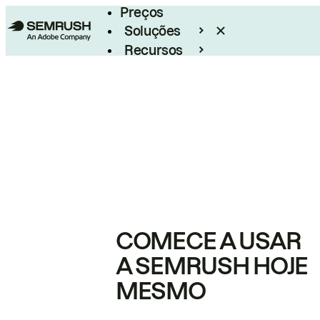
Preços
Soluções
Recursos
Empresarial
COMECE A USAR
A SEMRUSH HOJE
MESMO