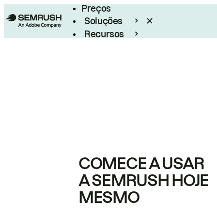
Preços
Soluções
Recursos
Empresarial
COMECE A USAR
A SEMRUSH HOJE
MESMO