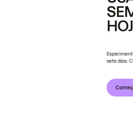
SE
HO
Experiment
sete dias. 
Começa