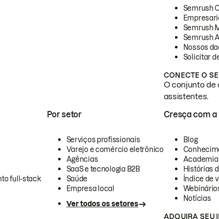
Semrush 
Empresari
Semrush 
Semrush A
Nossos da
Solicitar 
CONECTE O SE
O conjunto de 
assistentes.
Por setor
Cresça com a
Serviços profissionais
Blog
Varejo e comércio eletrônico
Conhecim
Agências
Academia
SaaS e tecnologia B2B
Histórias 
to full-stack
Saúde
Índice de v
Empresa local
Webinário
Notícias
Ver todos os setores
ADQUIRA SEU