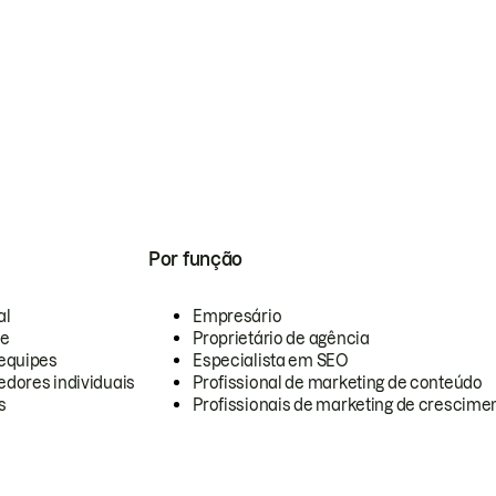
Por função
al
Empresário
te
Proprietário de agência
equipes
Especialista em SEO
dores individuais
Profissional de marketing de conteúdo
s
Profissionais de marketing de crescimen