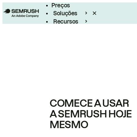
Preços
Soluções
Recursos
Empresarial
COMECE A USAR
A SEMRUSH HOJE
MESMO