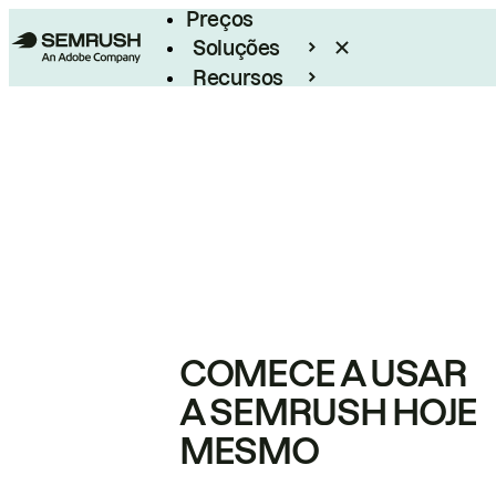
Preços
Soluções
Recursos
Empresarial
COMECE A USAR
A SEMRUSH HOJE
MESMO