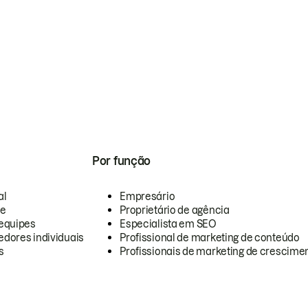
Por função
al
Empresário
te
Proprietário de agência
equipes
Especialista em SEO
dores individuais
Profissional de marketing de conteúdo
s
Profissionais de marketing de crescimen