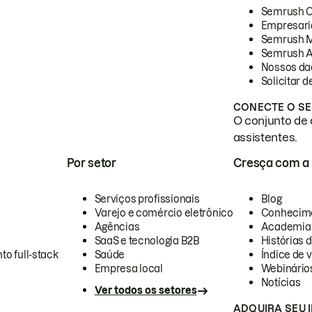
Semrush 
Empresari
Semrush 
Semrush A
Nossos da
Solicitar 
CONECTE O SE
O conjunto de 
assistentes.
Por setor
Cresça com a
Serviços profissionais
Blog
Varejo e comércio eletrônico
Conhecim
Agências
Academia
SaaS e tecnologia B2B
Histórias 
to full-stack
Saúde
Índice de v
Empresa local
Webinário
Notícias
Ver todos os setores
ADQUIRA SEU