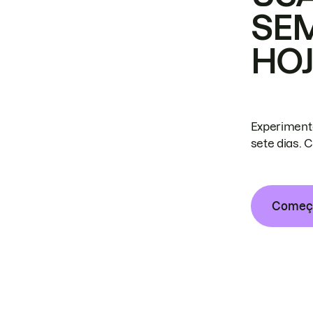
SE
HO
Experiment
sete dias. 
Começa