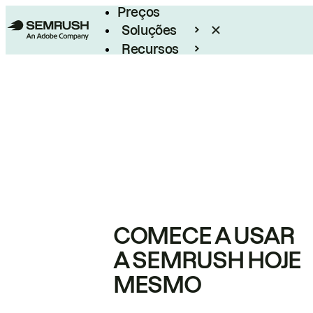
Preços
Soluções
Recursos
Empresarial
COMECE A USAR
A SEMRUSH HOJE
MESMO