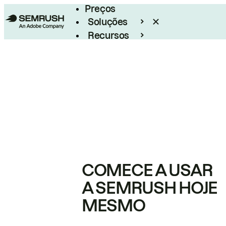
Preços
Soluções
Recursos
Empresarial
COMECE A USAR
A SEMRUSH HOJE
MESMO