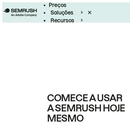
Preços
Soluções
Recursos
Empresarial
COMECE A USAR
A SEMRUSH HOJE
MESMO