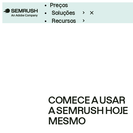
Preços
Soluções
Recursos
Empresarial
COMECE A USAR
A SEMRUSH HOJE
MESMO