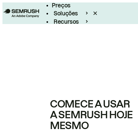
Preços
Soluções
Recursos
Empresarial
COMECE A USAR
A SEMRUSH HOJE
MESMO