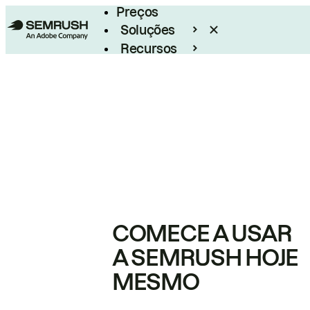
Preços
Soluções
Recursos
Empresarial
COMECE A USAR
A SEMRUSH HOJE
MESMO