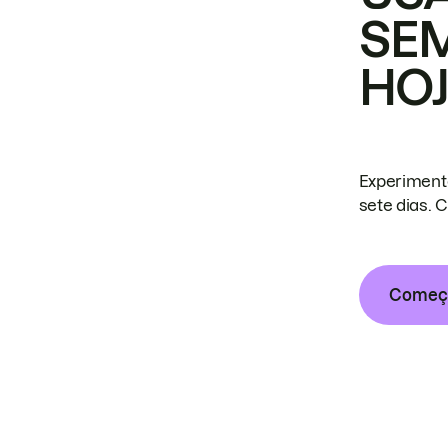
SE
HO
Experiment
sete dias. 
Começa