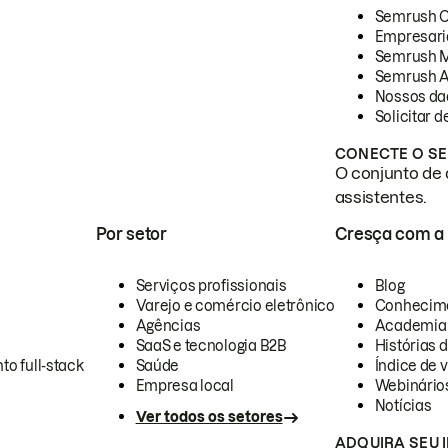
Semrush 
Empresari
Semrush 
Semrush A
Nossos da
Solicitar 
CONECTE O SE
O conjunto de 
assistentes.
Por setor
Cresça com a
Serviços profissionais
Blog
Varejo e comércio eletrônico
Conhecim
Agências
Academia
SaaS e tecnologia B2B
Histórias 
to full-stack
Saúde
Índice de v
Empresa local
Webinário
Notícias
Ver todos os setores
ADQUIRA SEU