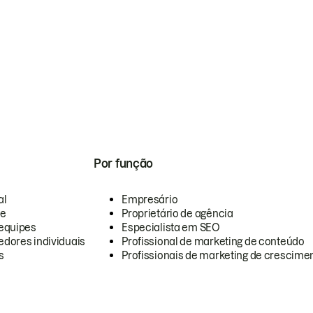
Por função
al
Empresário
te
Proprietário de agência
equipes
Especialista em SEO
dores individuais
Profissional de marketing de conteúdo
s
Profissionais de marketing de crescimen