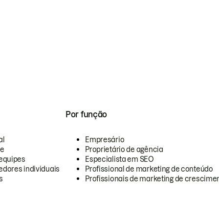
Por função
al
Empresário
te
Proprietário de agência
equipes
Especialista em SEO
dores individuais
Profissional de marketing de conteúdo
s
Profissionais de marketing de crescimen