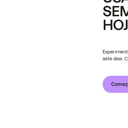
SE
HO
Experiment
sete dias. 
Começa