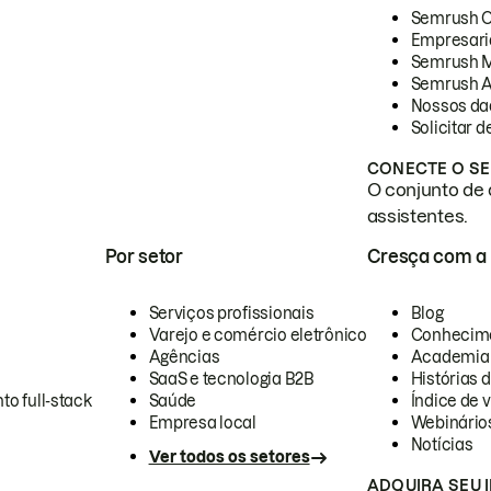
Semrush 
Empresari
Semrush 
Semrush A
Nossos da
Solicitar 
CONECTE O SE
O conjunto de 
assistentes.
Por setor
Cresça com a
Serviços profissionais
Blog
Varejo e comércio eletrônico
Conhecim
Agências
Academia
SaaS e tecnologia B2B
Histórias 
to full-stack
Saúde
Índice de v
Empresa local
Webinário
Notícias
Ver todos os setores
ADQUIRA SEU