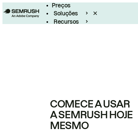
Preços
Soluções
Recursos
Empresarial
COMECE A USAR
A SEMRUSH HOJE
MESMO