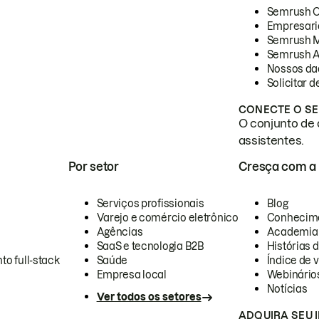
Semrush 
Empresari
Semrush 
Semrush A
Nossos da
Solicitar 
CONECTE O SE
O conjunto de 
assistentes.
Por setor
Cresça com a
Serviços profissionais
Blog
Varejo e comércio eletrônico
Conhecim
Agências
Academia
SaaS e tecnologia B2B
Histórias 
to full-stack
Saúde
Índice de v
Empresa local
Webinário
Notícias
Ver todos os setores
ADQUIRA SEU