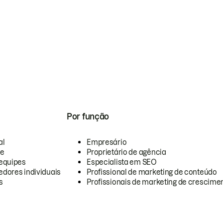
Por função
al
Empresário
te
Proprietário de agência
equipes
Especialista em SEO
dores individuais
Profissional de marketing de conteúdo
s
Profissionais de marketing de crescimen