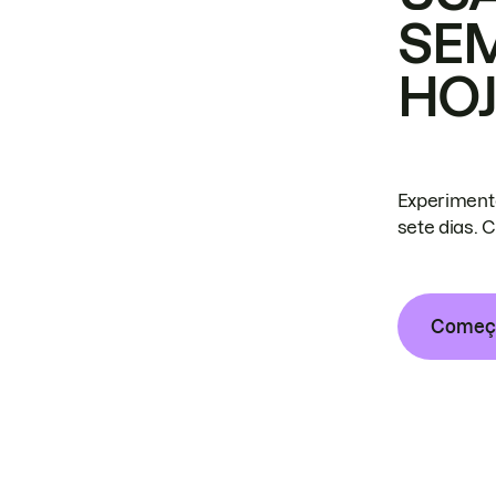
SE
HO
Experiment
sete dias. 
Começa