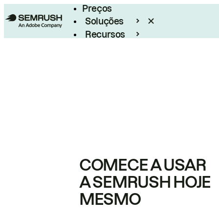
Preços
Soluções
Recursos
Empresarial
COMECE A USAR
A SEMRUSH HOJE
MESMO