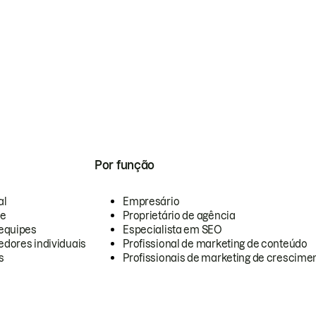
Por função
al
Empresário
te
Proprietário de agência
equipes
Especialista em SEO
dores individuais
Profissional de marketing de conteúdo
s
Profissionais de marketing de crescimen