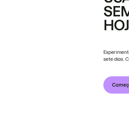
SE
HO
Experiment
sete dias. 
Começa