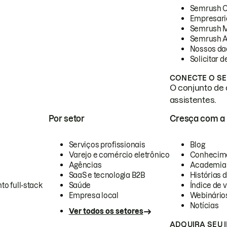
Semrush 
Empresari
Semrush 
Semrush A
Nossos da
Solicitar 
CONECTE O SE
O conjunto de 
assistentes.
Por setor
Cresça com a
Serviços profissionais
Blog
Varejo e comércio eletrônico
Conhecim
Agências
Academia
SaaS e tecnologia B2B
Histórias 
to full-stack
Saúde
Índice de v
Empresa local
Webinário
Notícias
Ver todos os setores
ADQUIRA SEU