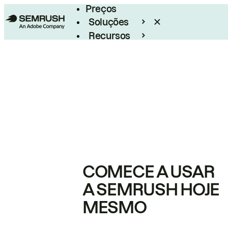
Preços
Soluções
Recursos
Empresarial
COMECE A USAR
A SEMRUSH HOJE
MESMO