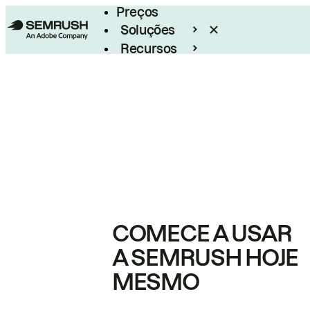
Preços
Soluções
Recursos
Empresarial
COMECE A USAR
A SEMRUSH HOJE
MESMO