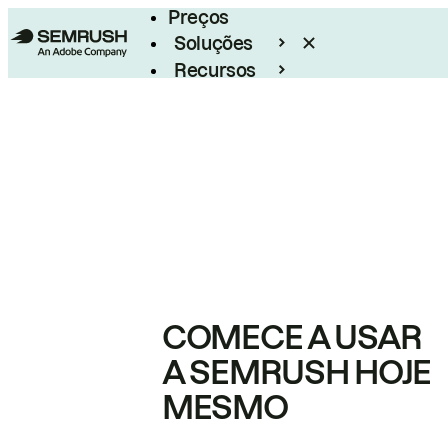
Preços
Soluções
Recursos
Empresarial
COMECE A USAR
A SEMRUSH HOJE
MESMO