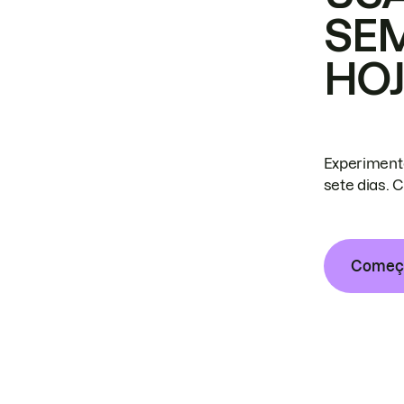
SE
HO
Experiment
sete dias. 
Começa