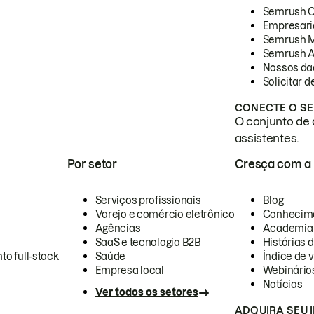
Semrush 
Empresari
Semrush 
Semrush A
Nossos da
Solicitar 
CONECTE O SE
O conjunto de 
assistentes.
Por setor
Cresça com a
Serviços profissionais
Blog
Varejo e comércio eletrônico
Conhecim
Agências
Academia
SaaS e tecnologia B2B
Histórias 
to full-stack
Saúde
Índice de v
Empresa local
Webinário
Notícias
Ver todos os setores
ADQUIRA SEU