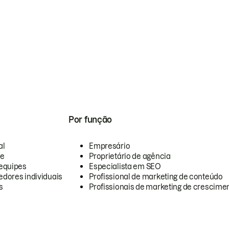
Por função
al
Empresário
te
Proprietário de agência
equipes
Especialista em SEO
dores individuais
Profissional de marketing de conteúdo
s
Profissionais de marketing de crescimen