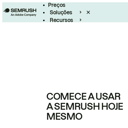
Preços
Soluções
Recursos
Empresarial
COMECE A USAR
A SEMRUSH HOJE
MESMO