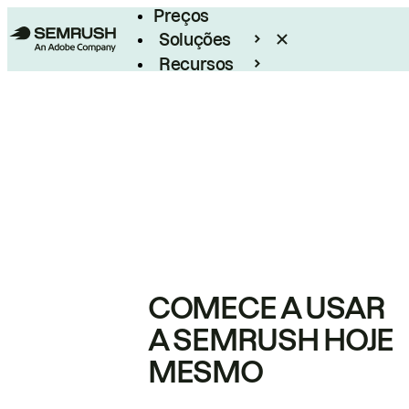
Preços
Soluções
Recursos
Empresarial
COMECE A USAR
A SEMRUSH HOJE
MESMO