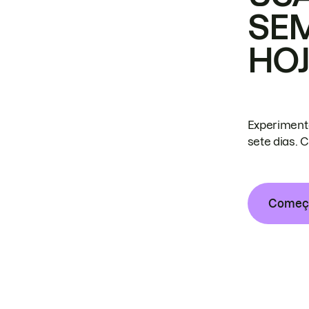
SE
HO
Experiment
sete dias. 
Começa