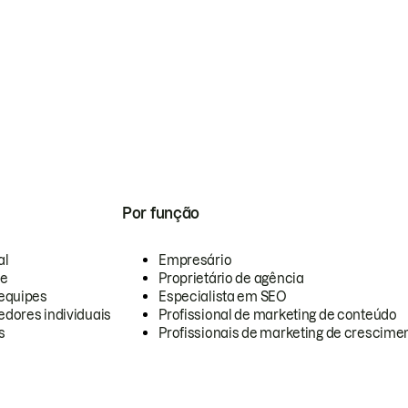
Por função
al
Empresário
te
Proprietário de agência
equipes
Especialista em SEO
dores individuais
Profissional de marketing de conteúdo
s
Profissionais de marketing de crescimen