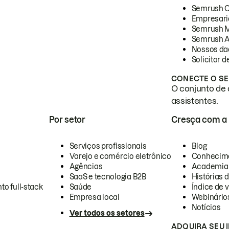
Semrush 
Empresari
Semrush 
Semrush A
Nossos da
Solicitar 
CONECTE O SE
O conjunto de 
assistentes.
Por setor
Cresça com a
Serviços profissionais
Blog
Varejo e comércio eletrônico
Conhecim
Agências
Academia
SaaS e tecnologia B2B
Histórias 
to full-stack
Saúde
Índice de v
Empresa local
Webinário
Notícias
Ver todos os setores
ADQUIRA SEU