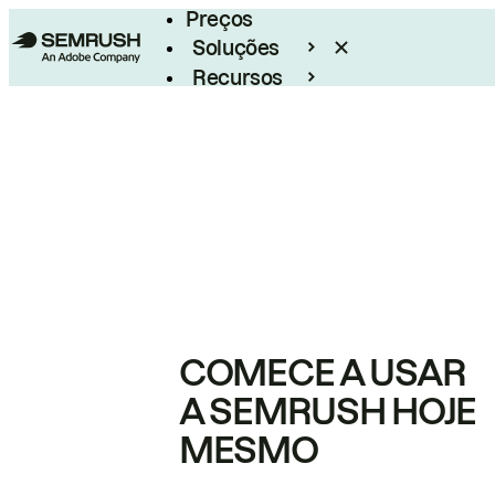
Preços
Soluções
Recursos
Empresarial
COMECE A USAR
A SEMRUSH HOJE
MESMO