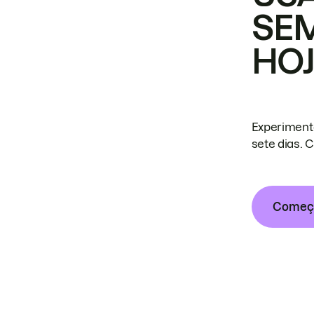
SE
HO
Experiment
sete dias. 
Começa