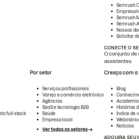
Semrush 
Empresari
Semrush 
Semrush A
Nossos da
Solicitar 
CONECTE O SE
O conjunto de 
assistentes.
Por setor
Cresça com a
Serviços profissionais
Blog
Varejo e comércio eletrônico
Conhecim
Agências
Academia
SaaS e tecnologia B2B
Histórias 
to full-stack
Saúde
Índice de v
Empresa local
Webinário
Notícias
Ver todos os setores
ADQUIRA SEU