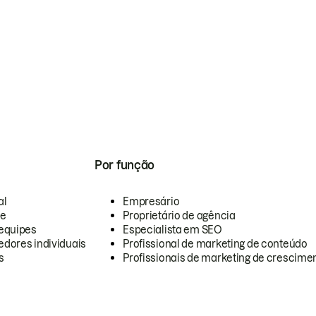
Por função
al
Empresário
te
Proprietário de agência
equipes
Especialista em SEO
dores individuais
Profissional de marketing de conteúdo
s
Profissionais de marketing de crescimen