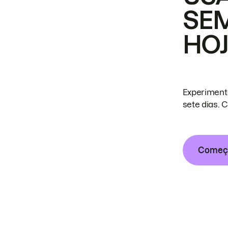
SE
HO
Experiment
sete dias. 
Começa