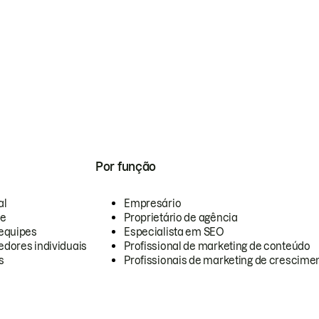
Por função
al
Empresário
te
Proprietário de agência
equipes
Especialista em SEO
dores individuais
Profissional de marketing de conteúdo
s
Profissionais de marketing de crescimen