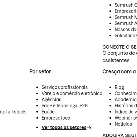
Semrush 
Empresari
Semrush 
Semrush A
Nossos da
Solicitar 
CONECTE O SE
O conjunto de 
assistentes.
Por setor
Cresça com a
Serviços profissionais
Blog
Varejo e comércio eletrônico
Conhecim
Agências
Academia
SaaS e tecnologia B2B
Histórias 
to full-stack
Saúde
Índice de v
Empresa local
Webinário
Notícias
Ver todos os setores
ADQUIRA SEU