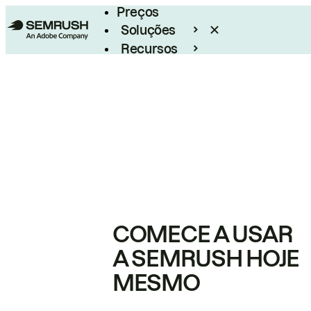
Preços
Soluções
Recursos
Empresarial
COMECE A USAR
A SEMRUSH HOJE
MESMO