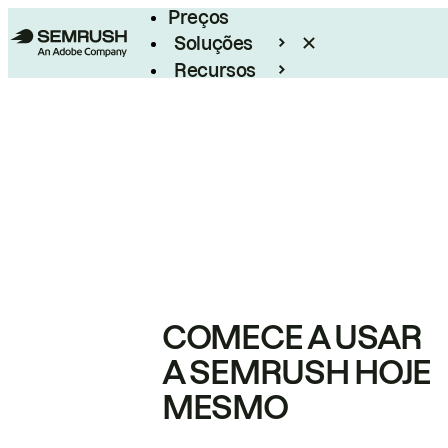
Preços
Soluções
Recursos
Empresarial
COMECE A USAR
A SEMRUSH HOJE
MESMO