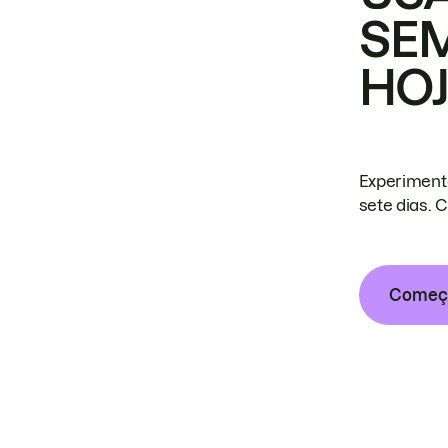
SE
HO
Experiment
sete dias. 
Começa