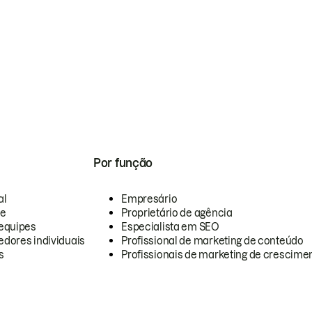
Por função
al
Empresário
te
Proprietário de agência
equipes
Especialista em SEO
dores individuais
Profissional de marketing de conteúdo
s
Profissionais de marketing de crescimen