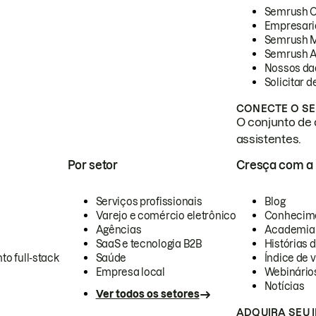
Semrush 
Empresari
Semrush 
Semrush A
Nossos da
Solicitar 
CONECTE O SE
O conjunto de 
assistentes.
Por setor
Cresça com a
Serviços profissionais
Blog
Varejo e comércio eletrônico
Conhecim
Agências
Academia
SaaS e tecnologia B2B
Histórias 
to full-stack
Saúde
Índice de v
Empresa local
Webinário
Notícias
Ver todos os setores
ADQUIRA SEU