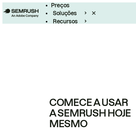
Preços
Soluções
Recursos
Empresarial
COMECE A USAR
A SEMRUSH HOJE
MESMO