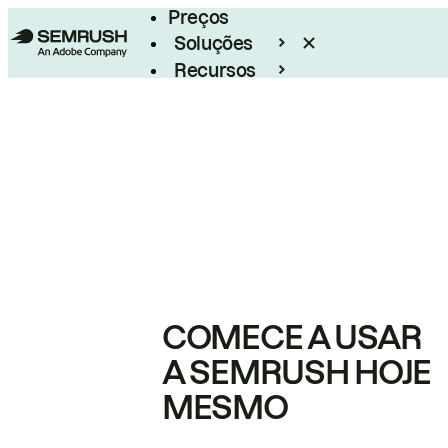
Preços
Soluções
Recursos
Empresarial
COMECE A USAR
A SEMRUSH HOJE
MESMO