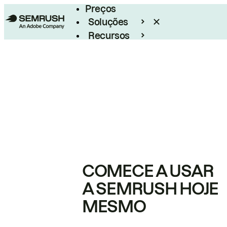
Preços
Soluções
Recursos
Empresarial
COMECE A USAR
A SEMRUSH HOJE
MESMO