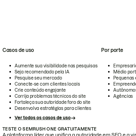
Casos de uso
Por porte
Aumente sua visibilidade nas pesquisas
Empresari
Seja recomendado pela IA
Médio por
Pesquise seu mercado
Pequenas 
Conecte-se com clientes locais
Empreende
Crie conteúdo engajante
Autônomo
Corrija problemas técnicos do site
Agências
Fortaleça sua autoridade fora do site
Desenvolva estratégias para clientes
Ver todos os casos de uso
TESTE O SEMRUSH ONE GRATUITAMENTE
A plataforma líder que unifica a autoridade em SEO e a vis