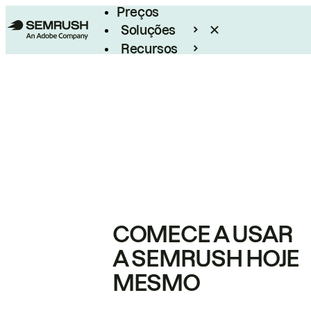
Preços
Soluções
Recursos
Empresarial
COMECE A USAR
A SEMRUSH HOJE
MESMO