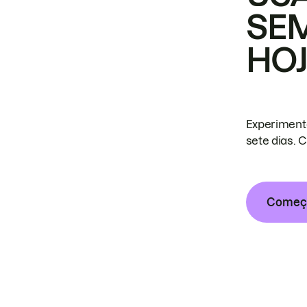
SE
HO
Experiment
sete dias. 
Começa