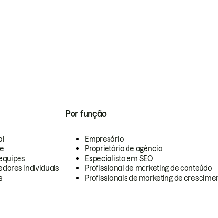
Por função
al
Empresário
te
Proprietário de agência
equipes
Especialista em SEO
dores individuais
Profissional de marketing de conteúdo
s
Profissionais de marketing de crescimen