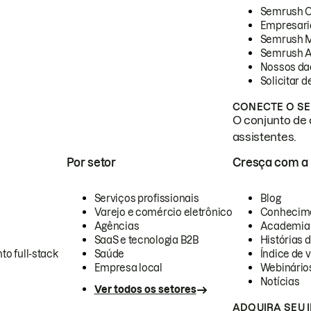
Semrush 
Empresari
Semrush 
Semrush A
Nossos da
Solicitar 
CONECTE O SE
O conjunto de 
assistentes.
Por setor
Cresça com a
Serviços profissionais
Blog
Varejo e comércio eletrônico
Conhecim
Agências
Academia
SaaS e tecnologia B2B
Histórias 
to full-stack
Saúde
Índice de v
Empresa local
Webinário
Notícias
Ver todos os setores
ADQUIRA SEU