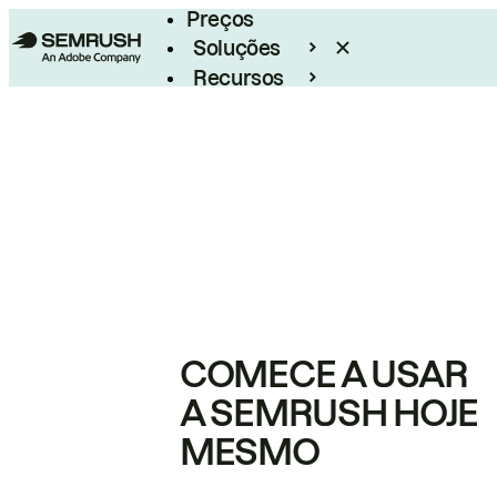
Preços
Soluções
Recursos
Empresarial
COMECE A USAR
A SEMRUSH HOJE
MESMO