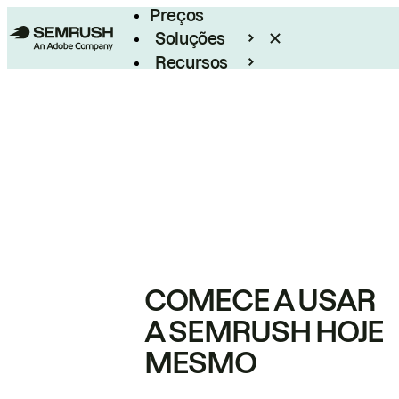
Preços
Soluções
Recursos
Empresarial
COMECE A USAR
A SEMRUSH HOJE
MESMO