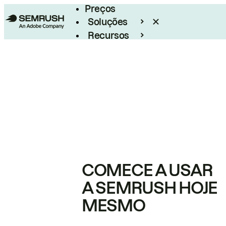
Preços
Soluções
Recursos
Empresarial
COMECE A USAR
A SEMRUSH HOJE
MESMO