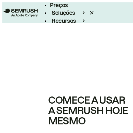
Preços
Soluções
Recursos
Empresarial
COMECE A USAR
A SEMRUSH HOJE
MESMO