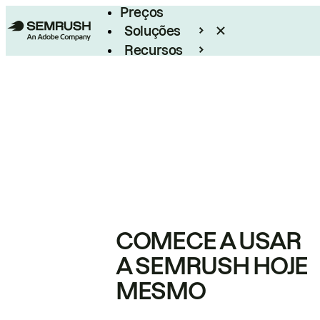
Preços
Soluções
Recursos
Empresarial
COMECE A USAR
A SEMRUSH HOJE
MESMO