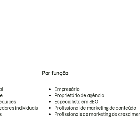
Por função
al
Empresário
te
Proprietário de agência
equipes
Especialista em SEO
dores individuais
Profissional de marketing de conteúdo
s
Profissionais de marketing de crescimen