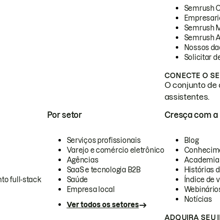
Semrush 
Empresari
Semrush 
Semrush A
Nossos da
Solicitar 
CONECTE O SE
O conjunto de 
assistentes.
Por setor
Cresça com a
Serviços profissionais
Blog
Varejo e comércio eletrônico
Conhecim
Agências
Academia
SaaS e tecnologia B2B
Histórias 
to full-stack
Saúde
Índice de v
Empresa local
Webinário
Notícias
Ver todos os setores
ADQUIRA SEU