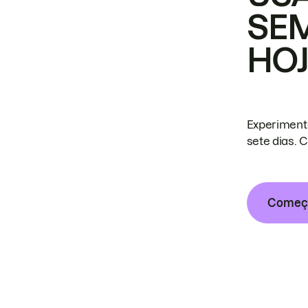
SE
HO
Experiment
sete dias. 
Começa