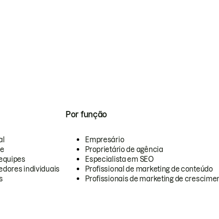
Por função
al
Empresário
te
Proprietário de agência
equipes
Especialista em SEO
dores individuais
Profissional de marketing de conteúdo
s
Profissionais de marketing de crescimen