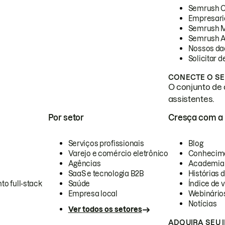
Semrush 
Empresari
Semrush 
Semrush A
Nossos da
Solicitar 
CONECTE O SE
O conjunto de 
assistentes.
Por setor
Cresça com a
Serviços profissionais
Blog
Varejo e comércio eletrônico
Conhecim
Agências
Academia
SaaS e tecnologia B2B
Histórias 
to full-stack
Saúde
Índice de v
Empresa local
Webinário
Notícias
Ver todos os setores
ADQUIRA SEU