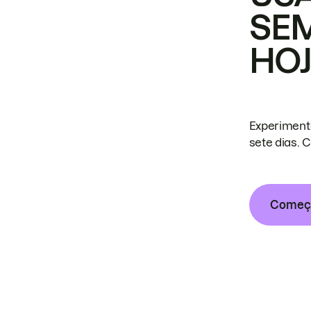
SE
HO
Experiment
sete dias. 
Começa